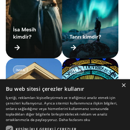
İsa Mesih
kimdir?
Tanrı kimdir?
İMAN
İMAN
×
Bu web sitesi çerezler kullanır
İçeriği, reklamları kişiselleştirmek ve trafiğimizi analiz etmek için
çerezleri kullanıyoruz. Ayrıca sitemizi kullanımınıza ilişkin bilgileri,
onlara sağladığınız veya hizmetlerini kullanmanız sonucunda
topladıkları diğer bilgilerle birleştirebilecek reklam ve analiz
ortaklarımızla da paylaşıyoruz.
Daha fazlasını oku
Kutsal Ruh
Üçlü Birlik
kimdir?
KESINLIKLE GEREKLI ÇEREZLER