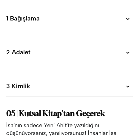
1 Bağışlama
1 Bağışlama
2 Adalet
2 Adalet
3 Kimlik
3 Kimlik
05 | Kutsal Kitap'tan Geçerek
İsa'nın sadece Yeni Ahit'te yazıldığını
düşünüyorsanız, yanılıyorsunuz! İnsanlar İsa