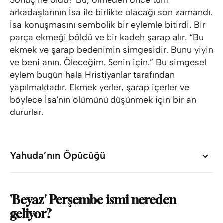
Sonuç ne oldu? Bu, ölmeden önce tüm
arkadaşlarının İsa ile birlikte olacağı son zamandı.
İsa konuşmasını sembolik bir eylemle bitirdi. Bir
parça ekmeği böldü ve bir kadeh şarap alır. “Bu
ekmek ve şarap bedenimin simgesidir. Bunu yiyin
ve beni anın. Öleceğim. Senin için.” Bu simgesel
eylem bugün hala Hristiyanlar tarafından
yapılmaktadır. Ekmek yerler, şarap içerler ve
böylece İsa'nın ölümünü düşünmek için bir an
dururlar.
Yahuda’nın Öpücüğü
Yahuda’nın Öpücüğü
'Beyaz' Perşembe ismi nereden
geliyor?