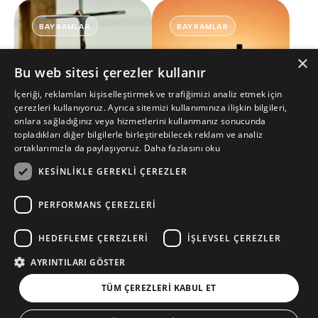
BAYRAMLAR
BAYRAMLAR
×
Bu web sitesi çerezler kullanır
İçeriği, reklamları kişiselleştirmek ve trafiğimizi analiz etmek için
çerezleri kullanıyoruz. Ayrıca sitemizi kullanımınıza ilişkin bilgileri,
onlara sağladığınız veya hizmetlerini kullanmanız sonucunda
topladıkları diğer bilgilerle birleştirebilecek reklam ve analiz
ortaklarımızla da paylaşıyoruz.
Daha fazlasını oku
İyi Cuma'da ne
Paskalya Pazarı
oldu
KESINLIKLE GEREKLI ÇEREZLER
PERFORMANS ÇEREZLERI
HEDEFLEME ÇEREZLERI
İŞLEVSEL ÇEREZLER
Daha fazla göster
AYRINTILARI GÖSTER
TÜM ÇEREZLERI KABUL ET
© Copyright 2026 isamesih.info
Çerez Ayarları
Gizlilik Politikası