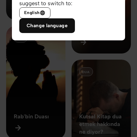
suggest to switch to:
English
Nasıl Hristiyan
Change language
Olunur
DUA
DUA
Rab'bin Duası
Kutsal Kitap dua
etmek hakkında
ne diyor?