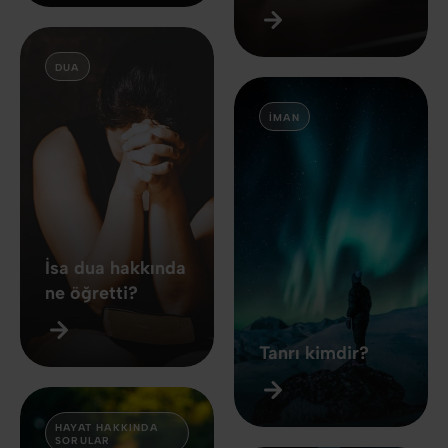
DUA
İMAN
İsa dua hakkında
ne öğretti?
Tanrı kimdir?
HAYAT HAKKINDA
SORULAR