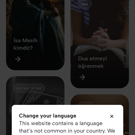
DUA
İsa Mesih
kimdir?
Dua etmeyi
öğrenmek
KUTSAL KITAP
İMAN
Change your language
This website contains a language
that’s not common in your country. We
Kutsal Kitap