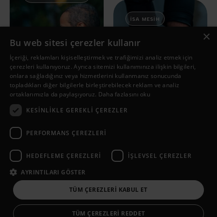
İSA MESIH
×
Bu web sitesi çerezler kullanır
İsa'nın
İçeriği, reklamları kişiselleştirmek ve trafiğimizi analiz etmek için
bağışlama
Zaman
çerezleri kullanıyoruz. Ayrıca sitemizi kullanımınıza ilişkin bilgileri,
hakkındaki
Çizelgesi: İsa'nın
onlara sağladığınız veya hizmetlerini kullanmanız sonucunda
topladıkları diğer bilgilerle birleştirebilecek reklam ve analiz
sözleri | En iyi 10
yeryüzündeki
ortaklarımızla da paylaşıyoruz.
Daha fazlasını oku
alıntı
hayatı
KESINLIKLE GEREKLI ÇEREZLER
PERFORMANS ÇEREZLERI
1
...
4
5
6
7
8
HEDEFLEME ÇEREZLERI
İŞLEVSEL ÇEREZLER
AYRINTILARI GÖSTER
TÜM ÇEREZLERI KABUL ET
© Copyright 2026 isamesih.info
Çerez Ayarları
Gizlilik Politikası
TÜM ÇEREZLERI REDDET
a
WebNL
site