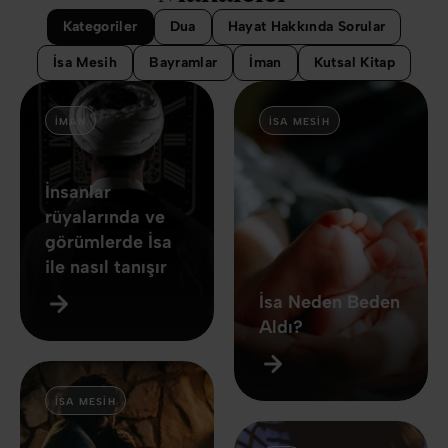
Kategoriler
Dua
Hayat Hakkında Sorular
İsa Mesih
Bayramlar
İman
Kutsal Kitap
İMAN
İSA MESIH
İnsanlar
rüyalarında ve
görümlerde İsa
ile nasıl tanışır
İsa Neden Beden
Aldı?
İSA MESIH